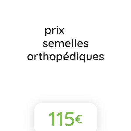
Le
prix
de nos
semelles
orthopédiques
Chez Breizh Podo, le prix d’une paire de
semelles orthopédiques ne varie pas :
115
€