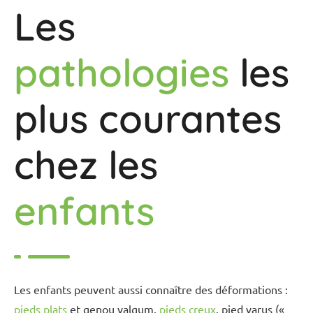
Les
pathologies
les
plus courantes
chez les
enfants
Les enfants peuvent aussi connaître des déformations :
pieds plats
et genou valgum,
pieds creux
, pied varus («